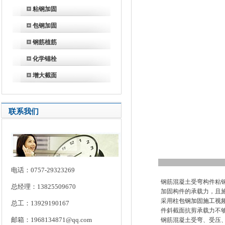
粘钢加固
包钢加固
钢筋植筋
化学锚栓
增大截面
联系我们
电话：0757-29323269
钢筋混凝土受弯构件粘
总经理：13825509670
加固构件的承载力，且
采用
柱包钢加固施工视
总工：13929190167
件斜截面抗剪承载力不
邮箱：1968134871@qq.com
钢筋混凝土受弯、受压、受