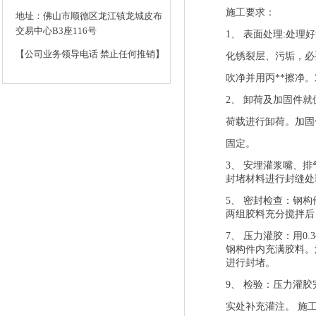
施工要求：
地址：佛山市顺德区龙江镇龙城皮布
交易中心B3座116号
1
、
表面处理
:
处理好
【公司业务领导电话 禁止任何推销】
化锈裂层、污垢，必
吹净并用丙**擦净
2
、
卸荷及加固件就
荷载进行卸荷。加固
固定。
3
、
安埋灌浆嘴、排
封堵材料进行封缝处
5
、
密封检查：钢构
两组胶料充分搅拌后
7
、
压力灌胶：用
0.
钢构件内充满胶料。
进行封堵。
9
、
检验：压力灌胶
实处补充灌注。
施