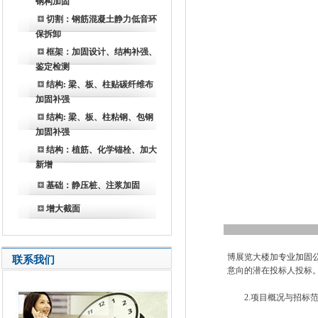
钢构加固
切割：钢筋混凝土静力低音环
保拆卸
框架：加固设计、结构补强、
鉴定检测
结构: 梁、板、柱贴碳纤维布
加固补强
结构: 梁、板、柱粘钢、包钢
加固补强
结构：植筋、化学锚栓、加大
新增
基础：静压桩、注浆加固
增大截面
博展览大楼加
专业加固
联系我们
意向的潜在投标人投标
2.项目概况与招标