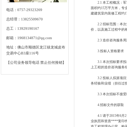
2.1 本工程概况：
面积约15万平方米，专
电话：0757-29323269
建建筑室内装修工程约17
总经理：13825509670
2.2 招标范围：本次
总工：13929190167
价，以及施工过程中的
邮箱：1968134871@qq.com
2.3 造价咨询服务
地址：佛山市顺德区龙江镇龙城皮布
3.投标人资格要求
交易中心B3座116号
3.1 本次招标要求
【公司业务领导电话 禁止任何推销】
上工程的造价咨询服务
3.2 投标人拟派项目
务经验和业绩（担任过
3.3 本次招标不接
4.招标文件的获取
4.1 请于2015年6月
业执照和资质****复
造工程管理办公室，购