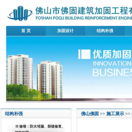
首 页
加固设计
结构补强
结构补强
佛山佛固 >> 施工展示 
修缮：防水堵漏、裂缝修复、