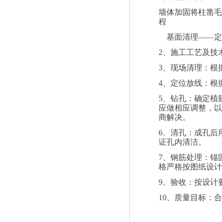
墙体加固将柱凿毛
程
基面清理——定
2
、施工工艺及技
3
、现场清理：根
4
、定位放线：根
5
、钻孔：确定植
应做相应调整，以
商解决。
6
、清孔：成孔后
证孔内清洁。
7
、钢筋处理：锚
格严格按图纸设计
9
、验收：按设计
10
、质量目标：合