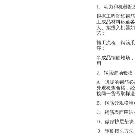
1
、动力和机器配
根据工程图纸钢筋
工成品材料运至各
人、拟投入机器如
艺：
施工流程：钢筋采
序：
半成品钢筋堆场
用
2
、钢筋进场验收
A
、进场的钢筋必
外观检查合格，经
按同一货号取样送
B
、钢筋分规格堆
C
、钢筋表面应洁
D
、做保护层垫块
3
、钢筋接头方法