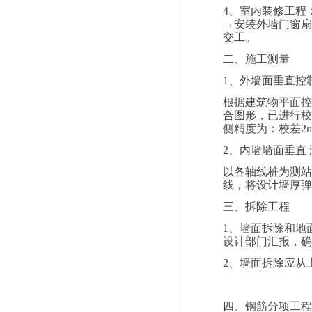
4
、室内装修工程
→安装外墙门窗扇
交工。
二、施工测量
1
、外墙面垂直控
根据建筑物平面控
合图形，已进行校
侧精度为：校差
2
2
、内墙墙面垂直
以各轴线桩为测站
线，将设计墙厚弹
三、拆除工程
1
、墙面拆除和地
设计部门汇报，确
2
、墙面拆除应从
四、钢筋分项工程