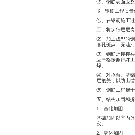
②、钢筋表面应整
6
、钢筋工程质量
①、在钢筋施工过
工，将实行层层责
②、加工成型的钢
麻孔斑点、无油污
③、钢筋焊接接头
应严格按照特殊工
焊。
④、对承台、基础
层把关，以防出错
⑤、钢筋工程属于
五、结构加固和拆
1
、基础加固
基础加固以室内外
实。
2
、墙体加固