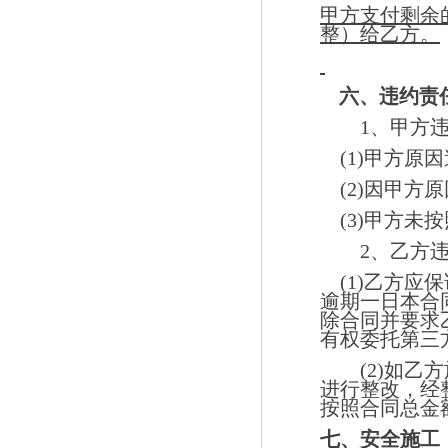
甲方支付剩余
整）给乙方。
六、
违约责
1
、甲方
(1)
甲方原因
(2)
因甲方原
(3)
甲方未按
2
、
乙方
(1)
乙方应保
逾期一日本合
除合同并要求
有权委托第三
(2)
如乙方
进行整改，经
按照合同总金
七、安全施工