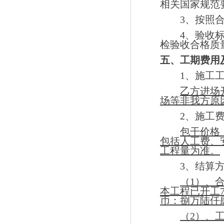
相关国家规范
3
、按照
4
、验收
检验收合格质
五、工期费用
1
、施工
乙方进场
场等非我方原
2
、施工
包干价
包括人工费、
工程量为准。
3
、结算
（
1
）、
本工程已开工
币：捌万陆仟
（
2
）、