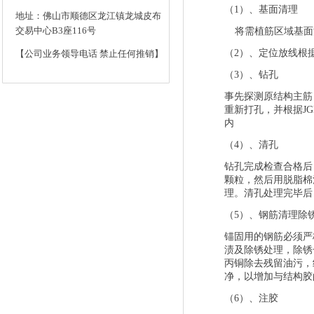
（
1
）、基面清理
地址：佛山市顺德区龙江镇龙城皮布
交易中心B3座116号
将需植筋区域基面
（
2
）、定位放线根
【公司业务领导电话 禁止任何推销】
（
3
）、钻孔
事先探测原结构主筋
重新打孔，并根据
J
内
（
4
）、清孔
钻孔完成检查合格后
颗粒，然后用脱脂棉
理。清孔处理完毕后
（
5
）、钢筋清理除
锚固用的钢筋必须严
渍及除锈处理，除锈
丙铜除去残留油污，
净，以增加与结构胶
（
6
）、注胶