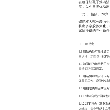
在确保钻孔干燥清洁
底，以少量胶体溢出
（
7
）、植筋、养护
钢筋植入部分表面先
挤出多余胶体为止，
家所提供的养生条件
1
一般规定
1.1
钢结构经可靠性鉴定
固设计。加固设计的内
1.2
加固后的钢结构的安
者按实际情况商定。
1.3
钢结构加固设计应与
体共同工作。应避免对
1.4
在钢结构加固前应对
1.4.1
对符合现行国家标
1.4.2
对不符合《建筑结
况确定，但不得少于五